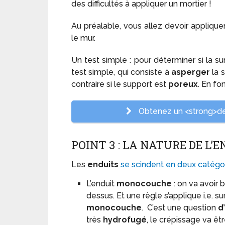
des difficultés à appliquer un mortier !
Au préalable, vous allez devoir appliqu
le mur.
Un test simple : pour déterminer si la s
test simple, qui consiste à
asperger
la s
contraire si le support est
poreux
. En fo
Obtenez un <strong>dev
POINT 3 : LA NATURE DE L’
Les
enduits
se scindent en deux catégo
L’enduit
monocouche
: on va avoir
dessus. Et une règle s’applique i.e. s
monocouche
. C’est une question
d
très
hydrofugé
, le crépissage va êt