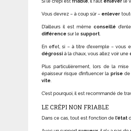
Si le crépi est
friable
, il faut
enlever
le v
Vous devrez – à coup sûr –
enlever
tout
D’ailleurs il est même
conseillé
d’enl
différence
sur le
support
.
En effet, si – à titre d’exemple – vous
dégrossi
à la chaux, vous allez voir une
Plus particulièrement, lors de la m
épaisseur risque d’influencer la
prise
de 
vite
.
C’est pourquoi, il est recommandé de trav
LE CRÉPI NON FRIABLE
Dans ce cas, tout est fonction de
l’état
d
Avec un support
rugueux
, il n’y a pas de