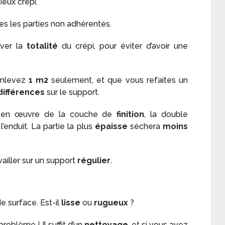
ieux crépi.
es les parties non adhérentes.
ever la
totalité
du crépi, pour éviter d’avoir une
 enlevez
1 m2
seulement, et que vous refaites un
différences
sur le support.
ise en œuvre de la couche de
finition
, la double
l’enduit. La partie la plus
épaisse
sèchera
moins
ailler sur un support
régulier
.
e surface. Est-il
lisse
ou
rugueux
?
 problème ! Il suffit d’un
nettoyage
, et si vous avez