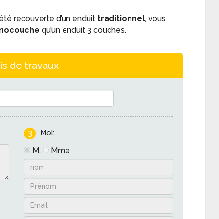
a été recouverte d’un enduit
traditionnel
, vous
nocouche
qu’un enduit 3 couches.
is de travaux
3
Moi:
M.
Mme