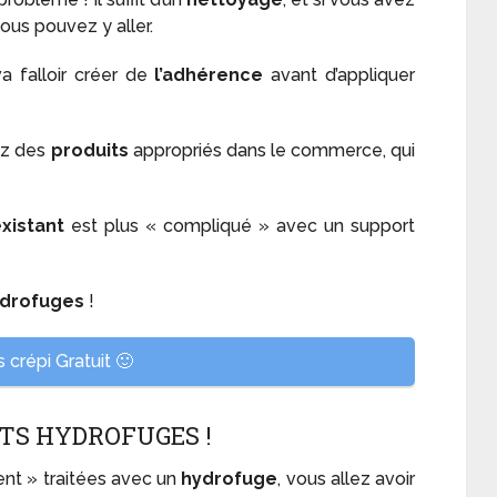
vous pouvez y aller.
 va falloir créer de
l’adhérence
avant d’appliquer
ez des
produits
appropriés dans le commerce, qui
xistant
est plus « compliqué » avec un support
drofuges
!
 crépi Gratuit 🙂
ITS HYDROFUGES !
nt » traitées avec un
hydrofuge
, vous allez avoir