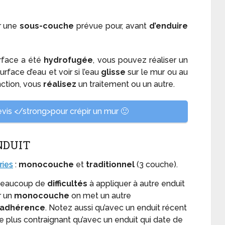
er une
sous-couche
prévue pour, avant
d’enduire
urface a été
hydrofugée
, vous pouvez réaliser un
urface d’eau et voir si l’eau
glisse
sur le mur ou au
nction, vous
réalisez
un traitement ou un autre.
is </strong>pour crépir un mur 🙂
ENDUIT
ries
:
monocouche
et
traditionnel
(3 couche).
 beaucoup de
difficultés
à appliquer à autre enduit
ur un
monocouche
on met un autre
’adhérence
. Notez aussi qu’avec un enduit récent
re plus contraignant qu’avec un enduit qui date de