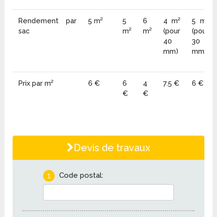
Rendement par
5 m²
5
6
4 m²
5 m²
sac
m²
m²
(pour
(pour
40
30
mm)
mm)
Prix par m²
6 €
6
4
7.5 €
6 €
€
€
Devis de travaux
1
Code postal: