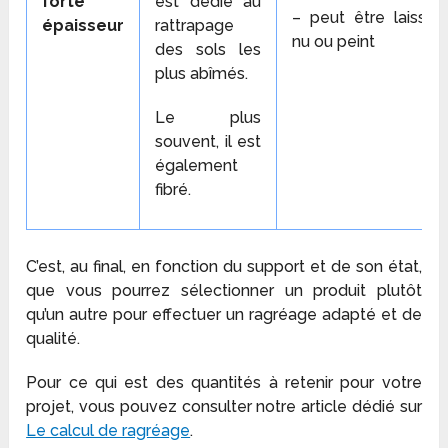
forte
est dédié au
– peut être laissé
épaisseur
rattrapage
nu ou peint
des sols les
plus abîmés.
Le plus
souvent, il est
également
fibré.
C’est, au final, en fonction du support et de son état,
que vous pourrez sélectionner un produit plutôt
qu’un autre pour effectuer un ragréage adapté et de
qualité.
Pour ce qui est des quantités à retenir pour votre
projet, vous pouvez consulter notre article dédié sur
Le calcul de ragréage
.