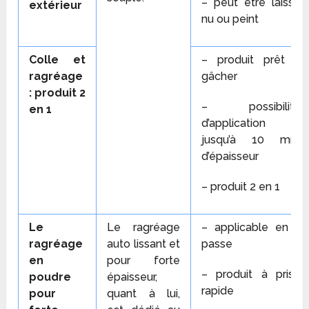
– peut être laissé
extérieur
nu ou peint
Colle et
– produit prêt à
ragréage
gâcher
: produit 2
– possibilité
en 1
d’application
jusqu’à 10 mm
d’épaisseur
– produit 2 en 1
Le
Le ragréage
– applicable en 1
ragréage
auto lissant et
passe
en
pour forte
– produit à prise
poudre
épaisseur,
rapide
pour
quant à lui,