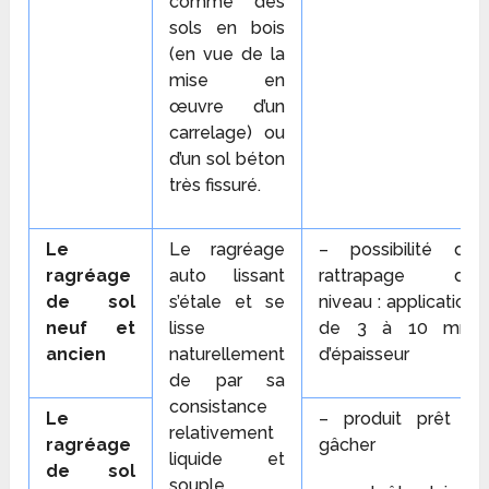
comme des
sols en bois
(en vue de la
mise en
œuvre d’un
carrelage) ou
d’un sol béton
très fissuré.
Le
Le ragréage
– possibilité de
ragréage
auto lissant
rattrapage de
de sol
s’étale et se
niveau : application
neuf et
lisse
de 3 à 10 mm
ancien
naturellement
d’épaisseur
de par sa
consistance
Le
– produit prêt à
relativement
ragréage
gâcher
liquide et
de sol
souple.