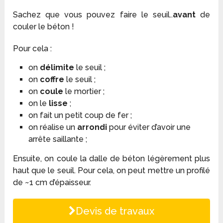
Sachez que vous pouvez faire le seuil..
avant
de
couler le béton !
Pour cela :
on
délimite
le seuil ;
on
coffre
le seuil ;
on
coule
le mortier ;
on le
lisse
;
on fait un petit coup de fer ;
on réalise un
arrondi
pour éviter d’avoir une
arrête saillante ;
Ensuite, on coule la dalle de béton légèrement plus
haut que le seuil. Pour cela, on peut mettre un profilé
de ~1 cm d’épaisseur.
Devis de travaux