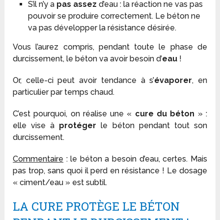
S’il n’y a
pas assez
d’eau : la réaction ne vas pas
pouvoir se produire correctement. Le béton ne
va pas développer la résistance désirée.
Vous l’aurez compris, pendant toute le phase de
durcissement, le béton va avoir besoin d’
eau
!
Or, celle-ci peut avoir tendance à s’
évaporer
, en
particulier par temps chaud.
C’est pourquoi, on réalise une «
cure du béton
» :
elle vise à
protéger
le béton pendant tout son
durcissement.
Commentaire
: le béton a besoin d’eau, certes. Mais
pas trop, sans quoi il perd en résistance ! Le dosage
« ciment/eau » est subtil.
LA CURE PROTÈGE LE BÉTON