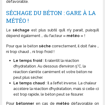
défavorable.
SÉCHAGE DU BÉTON : GARE À LA
MÉTÉO !
Le
séchage
est plus subtil qu’il n’y parait, puisqu’il
dépend également … du facteur
« météo »
!
Pour que le béton
sèche
correctement, il doit faire …
ni trop chaud … ni trop froid !
Le temps froid
: Il ralentit la réaction
d’hydratation. Au dessous d’environ 5°C, la
réaction s’arrête carrément et votre béton ne
peut plus sécher.
Le temps chaud
: Il a l’effet inverse. La chaleur
accélère la réaction d’hydratation, mais si celle-ci
est trop rapide, le béton peut se fissurer.
Pour
bétonner
en cas de
météo
défavorable on