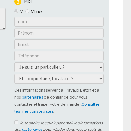
3
Moi:
M.
Mme
Ces informations servent à Travaux Béton et à
nos
partenaires
de confiance pour vous
contacter et traiter votre demande (
Consulter
les mentions légales
)
Je souhaite recevoir par email les informations
des
partenaires
pour m’aider dans mes projets de