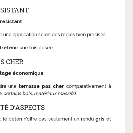
ÉSISTANT
résistant
.
t une application selon des règles bien précises.
tretenir
une fois posée.
AS CHER
tage économique
.
uire une
terrasse pas cher
comparativement à
e, certains bois, matériaux massifs
).
TÉ D’ASPECTS
, le béton n’offre pas seulement un rendu
gris
et