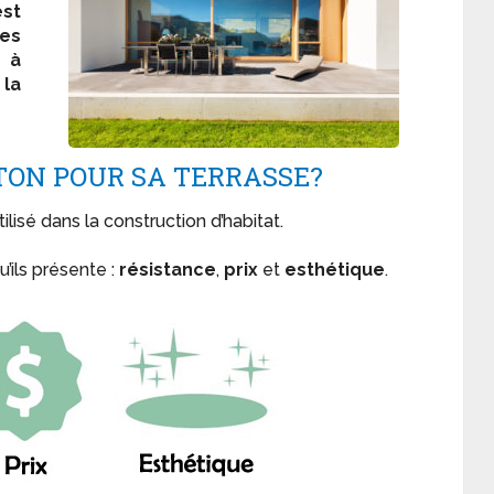
est
es
t à
 la
ÉTON POUR SA TERRASSE?
ilisé dans la construction d’habitat.
u’ils présente :
résistance
,
prix
et
esthétique
.