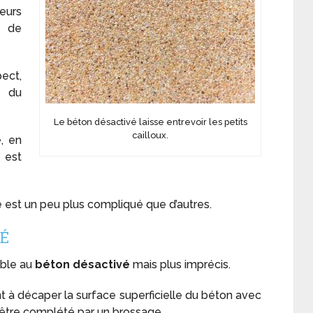
eurs
e de
pect,
s du
Le béton désactivé laisse entrevoir les petits
cailloux.
é
, en
l est
 est un peu plus compliqué que d’autres.
VÉ
able au
béton désactivé
mais plus imprécis.
t à décaper la surface superficielle du béton avec
 être complété par un brossage.