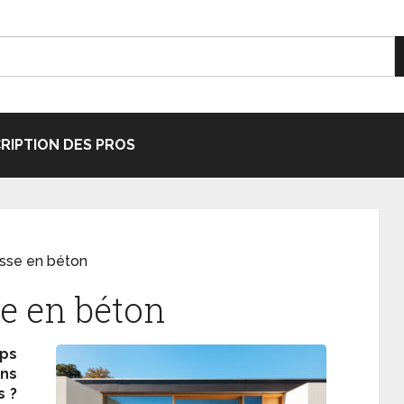
CRIPTION DES PROS
asse en béton
se en béton
ps
ans
s ?