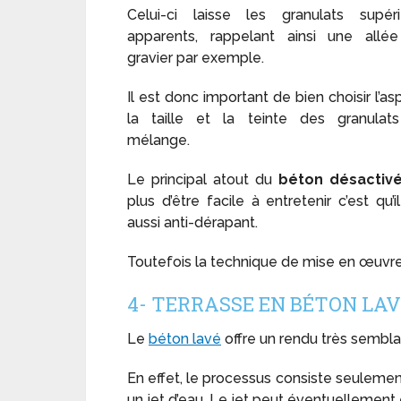
Celui-ci laisse les granulats supéri
apparents, rappelant ainsi une allé
gravier par exemple.
Il est donc important de bien choisir l’as
la taille et la teinte des granulat
mélange.
Le principal atout du
béton désactiv
plus d’être facile à entretenir c’est qu’i
aussi anti-dérapant.
Toutefois la technique de mise en œuvre
4- TERRASSE EN BÉTON LA
Le
béton lavé
offre un rendu très sembl
En effet, le processus consiste seulemen
un jet d’eau. Le jet peut éventuellement