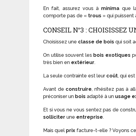
En fait, assurez vous à
minima
que l
comporte pas de «
trous
» qui puissent 
CONSEIL N°3 : CHOISISSEZ U
Choisissez une
classe de bois
qui soit 
On utilise souvent les
bois exotiques
po
très bien en
extérieur
.
La seule contrainte est leur
coût
, qui es
Avant de
construire
, n’hésitez pas à al
préconiser un
bois
adapté à un
usage e
Et si vous ne vous sentez pas de constru
solliciter
une
entreprise
.
Mais quel
prix
facture-t-elle ? Voyons ce