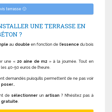
is terrasse 🙂
INSTALLER UNE TERRASSE EN
BÉTON ?
mple
au
double
en fonction de
l’essence
du bois
ter une «
20 aine de m2
» à la journée. Tout en
les 40-50 euros de l’heure.
nt demandés puisqu’ils permettent de ne pas voir
 poser
…
ant de
sélectionner
un
artisan
? N’hésitez pas à
t
gratuite
.