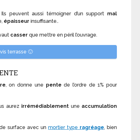
. Ils peuvent aussi témoigner d’un support
mal
e,
épaisseur
insuffisante..
 vaut
casser
que mettre en péril l’ouvrage.
is terrasse 🙂
PENTE
ure
, on donne une
pente
de l’ordre de 1% pour
ous aurez
irrémédiablement
une
accumulation
de surface avec un
mortier type
ragréage
, bien