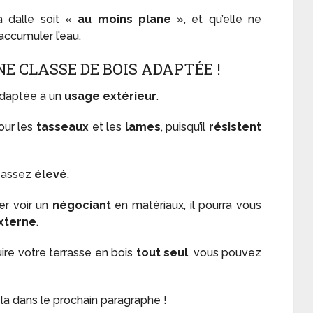
a dalle soit «
au moins plane
», et qu’elle ne
accumuler l’eau.
NE CLASSE DE BOIS ADAPTÉE !
adaptée à un
usage extérieur
.
ur les
tasseaux
et les
lames
, puisqu’il
résistent
t assez
élevé
.
ler voir un
négociant
en matériaux, il pourra vous
xterne
.
ire votre terrasse en bois
tout seul
, vous pouvez
la dans le prochain paragraphe !