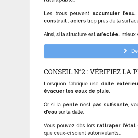
Les trous peuvent
accumuler l’eau
.
construit
:
aciers
trop près de la surfac
Ainsi, si la structure est
affectée
… mieux
Dev
CONSEIL N°2 : VÉRIFIEZ LA 
Lorsqu’on fabrique une
dalle extérie
évacuer les eaux de pluie
.
Or, si la
pente
n’est
pas suffisante
, v
d’eau
sur la dalle.
Vous pouvez dès lors
rattraper l’état
que ceux-ci soient autonivelants…