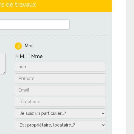
is de travaux
3
Moi:
M.
Mme