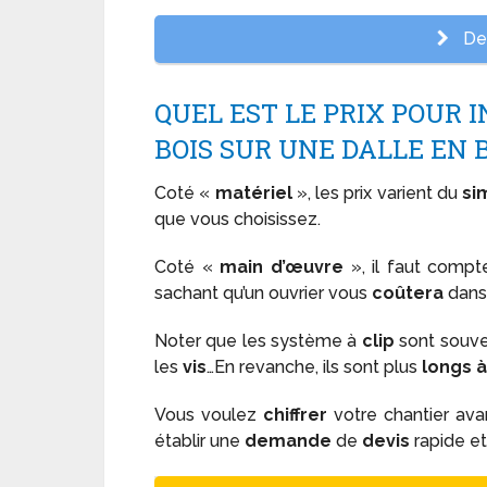
Dev
QUEL EST LE PRIX POUR 
BOIS SUR UNE DALLE EN 
Coté «
matériel
», les prix varient du
si
que vous choisissez.
Coté «
main d’œuvre
», il faut comp
sachant qu’un ouvrier vous
coûtera
dans 
Noter que les système à
clip
sont souve
les
vis
…En revanche, ils sont plus
longs à
Vous voulez
chiffrer
votre chantier av
établir une
demande
de
devis
rapide e