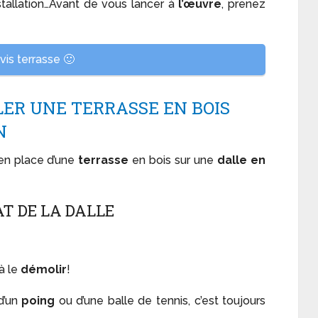
nstallation…Avant de vous lancer à
l’œuvre
, prenez
is terrasse 🙂
LER UNE TERRASSE EN BOIS
N
 en place d’une
terrasse
en bois sur une
dalle en
TAT DE LA DALLE
 à le
démolir
!
d’un
poing
ou d’une balle de tennis, c’est toujours