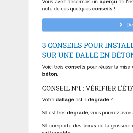
Vous avez désormais un
aperçu
de l’i
note de ces quelques
conseils
!
Dev
3 CONSEILS POUR INSTAL
SUR UNE DALLE EN BÉTO
Voici trois
conseils
pour réussir la mise
béton
.
CONSEIL N°1 : VÉRIFIER L’É
Votre
dallage
est-il
dégradé
?
S’il est très
dégradé
, vous pourrez avoir
S’il comporte des
trous
de la grosseur 
rattrapable
..