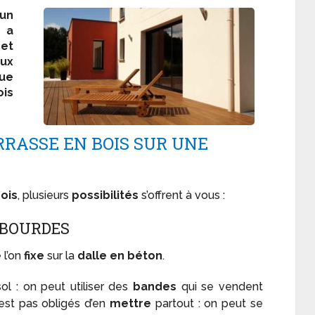
un
 a
 et
aux
ue
is
RASSE EN BOIS SUR UNE
ois
, plusieurs
possibilités
s’offrent à vous :
MBOURDES
 l’on
fixe
sur la
dalle en béton
.
ol : on peut utiliser des
bandes
qui se vendent
est pas obligés d’en
mettre
partout : on peut se