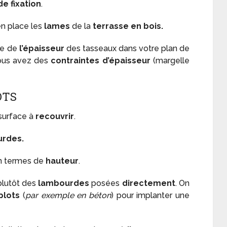
e fixation
.
en place les
lames
de la
terrasse en bois.
pte de
l’épaisseur
des tasseaux dans votre plan de
vous avez des
contraintes d’épaisseur
(margelle
OTS
 surface à
recouvrir
.
rdes.
n termes de
hauteur
.
 plutôt des
lambourdes
posées
directement
. On
plots
(
par exemple en béton
) pour implanter une