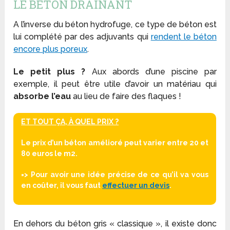
LE BÉTON DRAINANT
A l’inverse du béton hydrofuge, ce type de béton est
lui complété par des adjuvants qui
rendent le béton
encore plus poreux
.
Le petit plus ?
Aux abords d’une piscine par
exemple, il peut être utile d’avoir un matériau qui
absorbe l’eau
au lieu de faire des flaques !
ET TOUT ÇA, À QUEL PRIX ?
Le prix d’un béton amélioré peut varier entre 20 et
80 euros le m2.
=> Pour avoir une idée précise de ce qu’il va vous
en coûter, il vous faut
effectuer un devis
.
En dehors du béton gris « classique », il existe donc