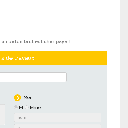
ur un béton brut est cher payé !
is de travaux
3
Moi:
M.
Mme