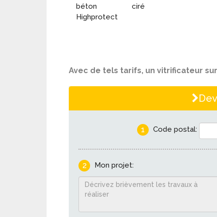
béton ciré
Highprotect
Avec de tels tarifs, un vitrificateur s
Dev
1
Code postal:
2
Mon projet: