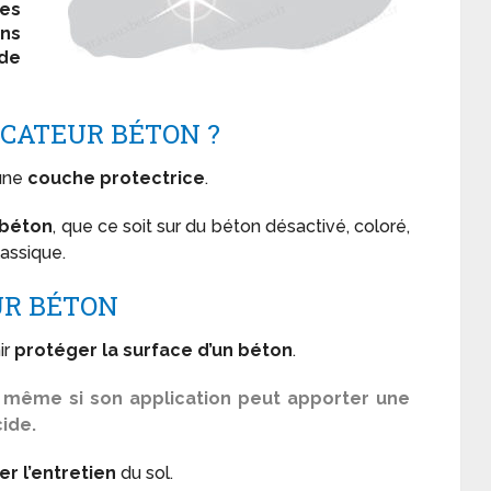
es
ns
 de
FICATEUR BÉTON ?
 une
couche protectrice
.
 béton
, que ce soit sur du béton désactivé, coloré,
lassique.
UR BÉTON
ir
protéger la surface d’un béton
.
if même si son application peut apporter une
cide.
ter l’entretien
du sol.