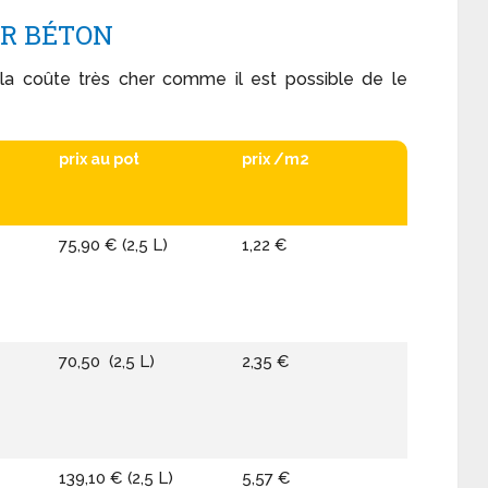
UR BÉTON
 cela coûte très cher comme il est possible de le
prix au pot
prix /m2
75,90 € (2,5 L)
1,22 €
70,50 (2,5 L)
2,35 €
139,10 € (2,5 L)
5,57 €